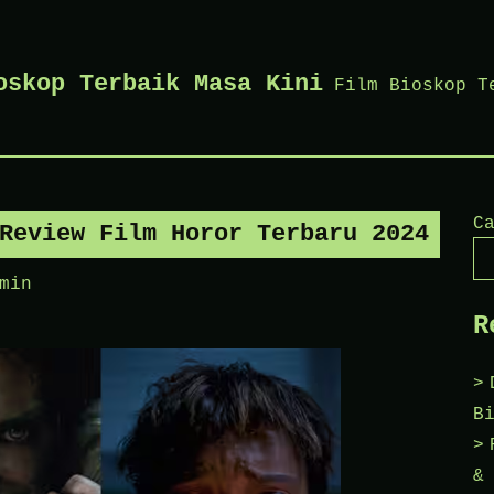
oskop Terbaik Masa Kini
Film Bioskop T
C
Review Film Horor Terbaru 2024
min
R
B
&