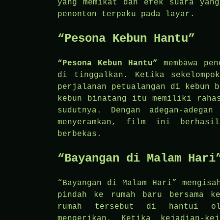
yang memikat dan efek suara yang
penonton terpaku pada layar.
“Pesona Kebun Hantu”
“Pesona Kebun Hantu”
membawa peno
di tinggalkan. Ketika sekelompo
perjalanan petualangan di kebun b
kebun binatang itu memiliki raha
sudutnya. Dengan adegan-adegan
menyeramkan, film ini berhasi
berbekas.
“Bayangan di Malam Hari
“Bayangan di Malam Hari” mengisa
pindah ke rumah baru bersama ke
rumah tersebut di hantui ole
mengerikan. Ketika kejadian-k