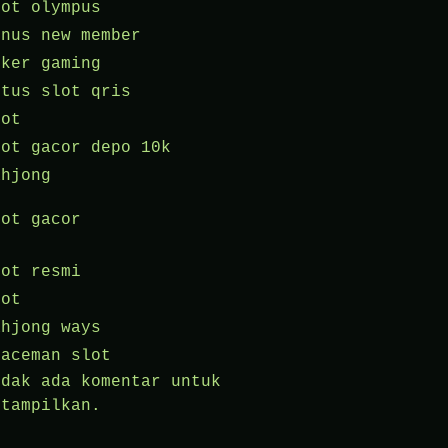
lot olympus
onus new member
oker gaming
itus slot qris
lot
lot gacor depo 10k
ahjong
lot gacor
lot resmi
lot
ahjong ways
paceman slot
idak ada komentar untuk
itampilkan.