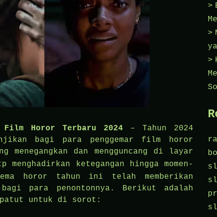
M
y
M
S
R
 Film Horor Terbaru 2024
– Tahun 2024
r
njikan bagi para penggemar film horor
ng menegangkan dan mengguncang di layar
b
tp
menghadirkan ketegangan hingga momen-
s
nema horor tahun ini telah memberikan
s
 bagi para penontonnya. Berikut adalah
p
patut untuk di sorot:
s