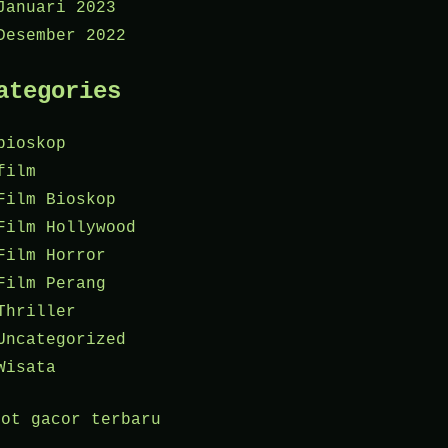
Januari 2023
Desember 2022
ategories
bioskop
film
Film Bioskop
Film Hollywood
Film Horror
Film Perang
Thriller
Uncategorized
Wisata
lot gacor terbaru