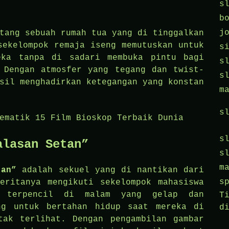
s
b
j
tang sebuah rumah tua yang di tinggalkan
sekelompok remaja iseng memutuskan untuk
s
eka tanpa di sadari membuka pintu bagi
s
 Dengan atmosfer yang tegang dan twist-
s
sil menghadirkan ketegangan yang konstan
m
s
ematik 15 Film Bioskop Terbaik Dunia
s
alasan Setan”
s
m
tan”
adalah sekuel yang di nantikan dari
s
eritanya mengikuti sekelompok mahasiswa
 terpencil di malam yang gelap dan
T
ng untuk bertahan hidup saat mereka di
d
tak terlihat. Dengan pengambilan gambar