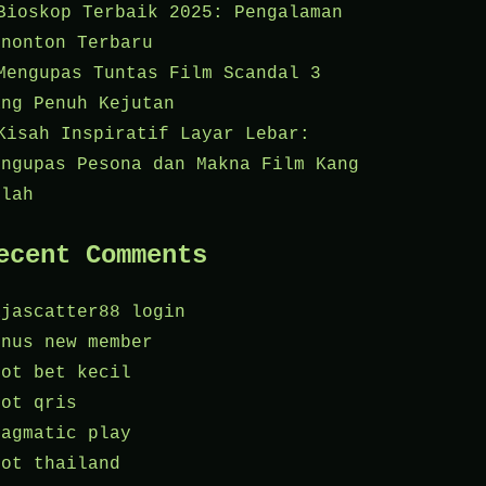
Bioskop Terbaik 2025: Pengalaman
enonton Terbaru
Mengupas Tuntas Film Scandal 3
ang Penuh Kejutan
Kisah Inspiratif Layar Lebar:
engupas Pesona dan Makna Film Kang
olah
ecent Comments
ajascatter88 login
onus new member
lot bet kecil
lot qris
ragmatic play
lot thailand