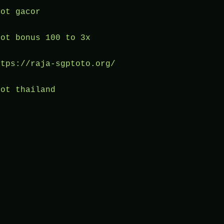
lot gacor
lot bonus 100 to 3x
ttps://raja-sgptoto.org/
lot thailand