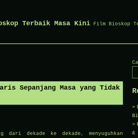
oskop Terbaik Masa Kini
Film Bioskop T
C
aris Sepanjang Masa yang Tidak
R
B
&
ng dari dekade ke dekade, menyuguhkan