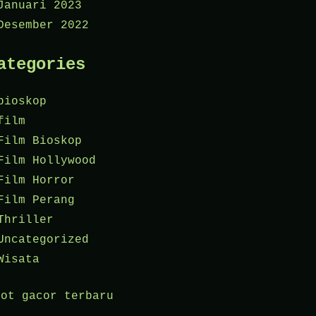
Januari 2023
Desember 2022
ategories
bioskop
film
Film Bioskop
Film Hollywood
Film Horror
Film Perang
Thriller
Uncategorized
Wisata
lot gacor terbaru