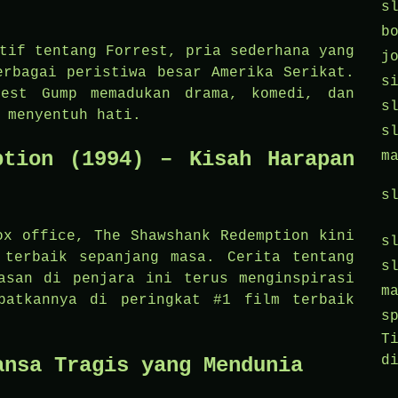
s
b
tif tentang Forrest, pria sederhana yang
j
erbagai peristiwa besar Amerika Serikat.
s
rest Gump memadukan drama, komedi, dan
s
 menyentuh hati.
s
ption (1994) – Kisah Harapan
m
s
ox office, The Shawshank Redemption kini
s
 terbaik sepanjang masa. Cerita tentang
s
asan di penjara ini terus menginspirasi
m
patkannya di peringkat #1 film terbaik
s
T
d
ansa Tragis yang Mendunia