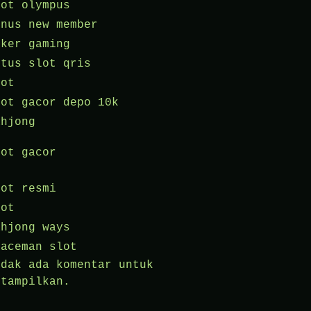
lot olympus
onus new member
oker gaming
itus slot qris
lot
lot gacor depo 10k
ahjong
lot gacor
lot resmi
lot
ahjong ways
paceman slot
idak ada komentar untuk
itampilkan.