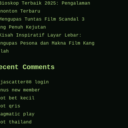
Bioskop Terbaik 2025: Pengalaman
enonton Terbaru
Mengupas Tuntas Film Scandal 3
ang Penuh Kejutan
Kisah Inspiratif Layar Lebar:
engupas Pesona dan Makna Film Kang
olah
ecent Comments
ajascatter88 login
onus new member
lot bet kecil
lot qris
ragmatic play
lot thailand