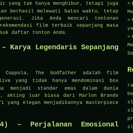
ic
yang tak hanya menghibur, tetapi juga
kan berhasil melewati batas waktu, tetap
M
enerasi. Jika Anda mencari tontonan
rekomendasi film terbaik sepanjang masa
y
suk daftar tonton Anda.
M
 – Karya Legendaris Sepanjang
S
R
d Coppola, The Godfather adalah film
live
yang tidak hanya mendominasi box
r
ga menjadi standar emas dalam dunia
b
t, akting luar biasa dari Marlon Brando
s
fi yang elegan menjadikannya masterpiece
s
p
4) – Perjalanan Emosional
s