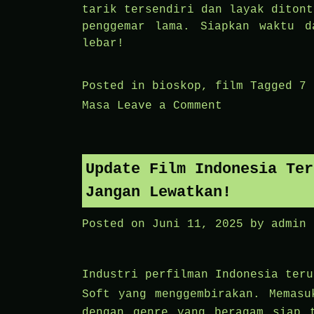
tarik tersendiri dan layak ditont
penggemar lama. Siapkan waktu d
lebar!
Posted in
bioskop
,
film
Tagged
7 
on
Masa
Leave a Comment
7
Rekomendasi
Film
Update Film Indonesia Ter
Legendaris
Jangan Lewatkan!
Sepanjang
Masa
Posted on
Juni 11, 2025
by
admin
yang
Tidak
Industri perfilman Indonesia ter
Boleh
Soft
yang menggembirakan. Memasu
Dilewatkan
dengan genre yang beragam siap 