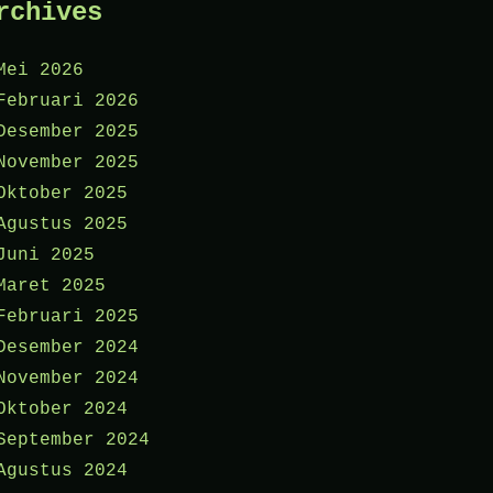
rchives
Mei 2026
Februari 2026
Desember 2025
November 2025
Oktober 2025
Agustus 2025
Juni 2025
Maret 2025
Februari 2025
Desember 2024
November 2024
Oktober 2024
September 2024
Agustus 2024