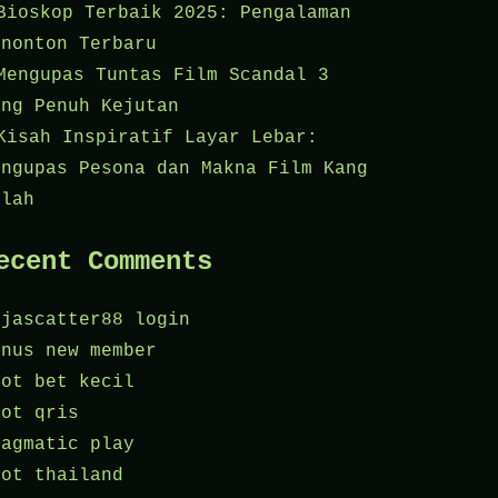
Bioskop Terbaik 2025: Pengalaman
enonton Terbaru
Mengupas Tuntas Film Scandal 3
ang Penuh Kejutan
Kisah Inspiratif Layar Lebar:
engupas Pesona dan Makna Film Kang
olah
ecent Comments
ajascatter88 login
onus new member
lot bet kecil
lot qris
ragmatic play
lot thailand