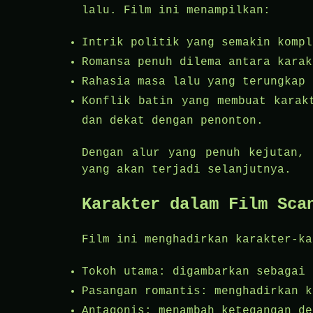
lalu. Film ini menampilkan:
Intrik politik yang semakin kompl
Romansa penuh dilema antara karak
Rahasia masa lalu yang terungkap 
Konflik batin yang membuat kara
dan dekat dengan penonton.
Dengan alur yang penuh kejutan, 
yang akan terjadi selanjutnya.
Karakter dalam Film Sca
Film ini menghadirkan karakter-ka
Tokoh utama: digambarkan sebagai 
Pasangan romantis: menghadirkan k
Antagonis: menambah ketegangan de