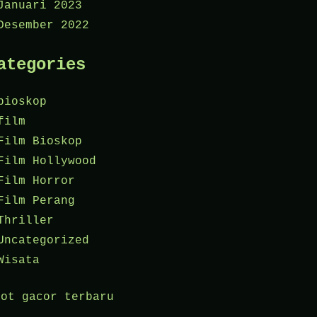
Januari 2023
Desember 2022
ategories
bioskop
film
Film Bioskop
Film Hollywood
Film Horror
Film Perang
Thriller
Uncategorized
Wisata
lot gacor terbaru