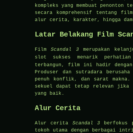
kompleks yang membuat penonton te
secara komprehensif tentang fi
alur cerita, karakter, hingga dam
Latar Belakang Film Sca
Film
Scandal 3
merupakan kelan
slot
sukses menarik perhatian
terbangun, film ini hadir dengan
Produser dan sutradara berusaha
penuh konflik, dan sarat makna.
sekuel dapat tetap relevan jika 
yang baik.
Alur Cerita
Alur cerita
Scandal 3
berfokus p
tokoh utama dengan berbagai intr