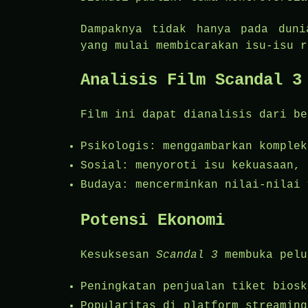
Dampaknya tidak hanya pada duni
yang mulai membicarakan isu-isu r
Analisis Film Scandal 3
Film ini dapat dianalisis dari be
Psikologis: menggambarkan komplek
Sosial: menyoroti isu kekuasaan, 
Budaya: mencerminkan nilai-nilai 
Potensi Ekonomi
Kesuksesan
Scandal 3
membuka pelu
Peningkatan penjualan tiket biosk
Popularitas di platform streaming