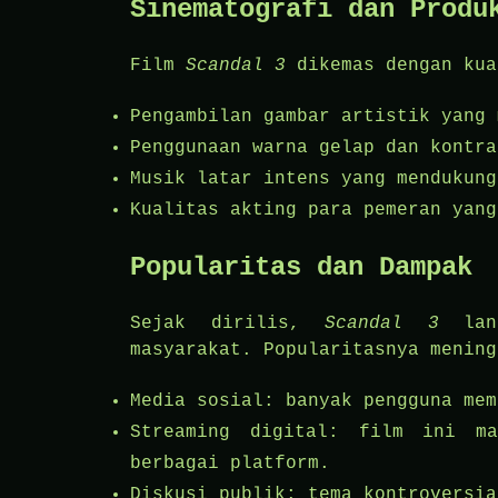
Sinematografi dan Produ
Film
Scandal 3
dikemas dengan kua
Pengambilan gambar artistik yang 
Penggunaan warna gelap dan kontra
Musik latar intens yang mendukung
Kualitas akting para pemeran yang
Popularitas dan Dampak
Sejak dirilis,
Scandal 3
lang
masyarakat. Popularitasnya mening
Media sosial: banyak pengguna mem
Streaming digital: film ini m
berbagai platform.
Diskusi publik: tema kontroversia