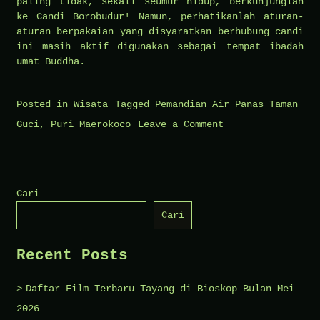
paling tidak, sekali seumur hidup, berkunjunglah
ke Candi Borobudur! Namun, perhatikanlah aturan-
aturan berpakaian yang disyaratkan berhubung candi
ini masih aktif digunakan sebagai tempat ibadah
umat Buddha.
Posted in
Wisata
Tagged
Pemandian Air Panas Taman
on
Guci
,
Puri Maerokoco
Leave a Comment
Inilah
Daftar
Rekomendasi
Cari
Tempat
Cari
Wisata
Terbaik
Recent Posts
di
Jawa
Daftar Film Terbaru Tayang di Bioskop Bulan Mei
Tengah
2026