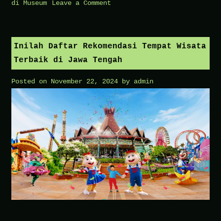
on
di Museum
Leave a Comment
Mengagumi
Koleksi
Sejarah
Inilah Daftar Rekomendasi Tempat Wisata
di
Terbaik di Jawa Tengah
Museum
Posted on
November 22, 2024
by
admin