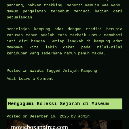
panjang, bahkan trekking, seperti menuju Wae Rebo.
Namun pengalaman tersebut menjadi bagian dari
petualangan.
Menjelajah kampung adat dengan tradisi berusia
ratusan tahun adalah cara terbaik untuk memahami
jati diri bangsa. Setiap langkah di kampung adat
membawa kita lebih dekat pada nilai-nilai
kehidupan yang sederhana namun penuh makna.
Posted in
Wisata
Tagged
Jelajah Kampung
on
Adat
Leave a Comment
Jelajah
Kampung
Adat
Mengagumi Koleksi Sejarah di Museum
dengan
Posted on
Desember 16, 2025
by
admin
Tradisi
Berusia