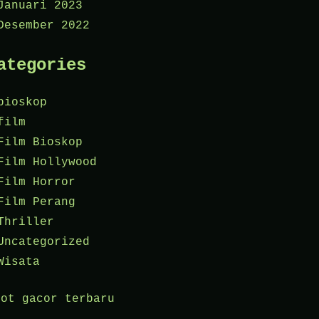
Januari 2023
Desember 2022
ategories
bioskop
film
Film Bioskop
Film Hollywood
Film Horror
Film Perang
Thriller
Uncategorized
Wisata
lot gacor terbaru