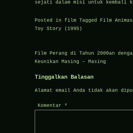
sejati dalam misi untuk kembali k
Posted in
film
Tagged
Film Animas
Toy Story (1995)
Navigasi
Film Perang di Tahun 2000an denga
Keunikan Masing – Masing
pos
Tinggalkan Balasan
Alamat email Anda tidak akan dipu
Komentar
*