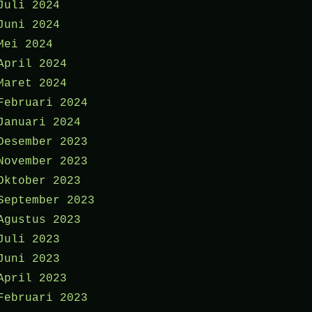
Juli 2024
Juni 2024
Mei 2024
April 2024
Maret 2024
Februari 2024
Januari 2024
Desember 2023
November 2023
Oktober 2023
September 2023
Agustus 2023
Juli 2023
Juni 2023
April 2023
Februari 2023