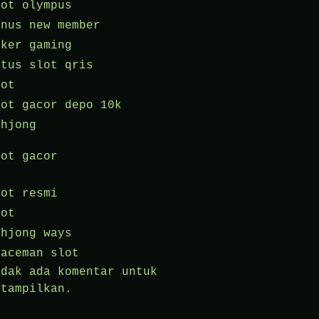
lot olympus
onus new member
oker gaming
itus slot qris
lot
lot gacor depo 10k
ahjong
lot gacor
lot resmi
lot
ahjong ways
paceman slot
idak ada komentar untuk
itampilkan.