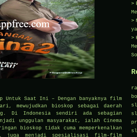
M
y
M
S
R
r
b
p Untuk Saat Ini – Dengan banyaknya film
s
ari, mewujudkan bioskop sebagai daerah
ng. Di Indonesia sendiri ada sebagian
s
njadi unggulan masyarakat, ialah Cinema
p
ringan bioskop tidak cuma memperkenalkan
s
i juga menjadi spesialisasi film-film