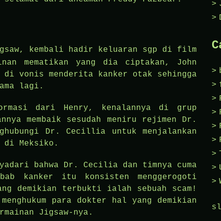
C
igsaw, kembali hadir
keluaran sgp
di film
inan mematikan yang dia ciptakan, John
 di vonis menderita kanker otak sehingga
ama lagi.
ormasi dari Henry, kenalannya di grup
annya membaik sesudah meniru rejimen Dr.
ghubungi Dr. Cecillia untuk menjalankan
 di Meksiko.
yadari bahwa Dr. Cecilia dan timnya cuma
ebab kanker itu konsisten menggerogoti
ang demikian terbukti ialah sebuah scam!
 menghukum para dokter hal yang demikian
s
rmainan Jigsaw-nya.