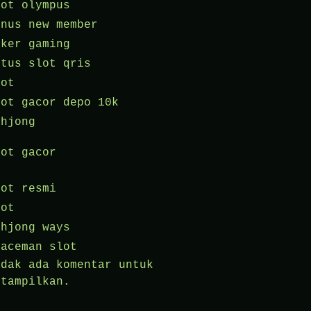
lot olympus
onus new member
oker gaming
itus slot qris
lot
lot gacor depo 10k
ahjong
lot gacor
lot resmi
lot
ahjong ways
paceman slot
idak ada komentar untuk
itampilkan.