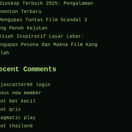
Bioskop Terbaik 2025: Pengalaman
enonton Terbaru
Mengupas Tuntas Film Scandal 3
ang Penuh Kejutan
Kisah Inspiratif Layar Lebar:
engupas Pesona dan Makna Film Kang
olah
ecent Comments
ajascatter88 login
onus new member
lot bet kecil
lot qris
ragmatic play
lot thailand