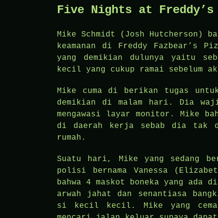
Five Nights at Freddy’s
Mike Schmidt (Josh Hutcherson) ba
keamanan di Freddy Fazbear’s Pi
yang demikian dulunya yaitu se
kecil yang cukup ramai sebelum ak
Mike cuma di berikan tugas untu
demikian di malam hari. Dia waj
mengawasi layar monitor. Mike ba
di daerah kerja sebab dia tak d
rumah.
Suatu hari, Mike yang sedang be
polisi bernama Vanessa (Elizabe
bahwa 4 maskot boneka yang ada di
arwah jahat dan senantiasa bangk
si kecil kecil. Mike yang cema
mencari jalan keluar supaya dapat