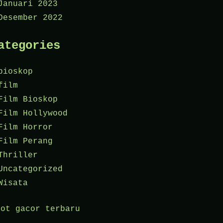
Januari 2023
Desember 2022
ategories
bioskop
film
Film Bioskop
Film Hollywood
Film Horror
Film Perang
Thriller
Uncategorized
Wisata
lot gacor terbaru