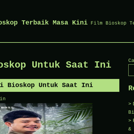
oskop Terbaik Masa Kini
Film Bioskop T
C
oskop Untuk Saat Ini
i Bioskop Untuk Saat Ini
R
in
B
&