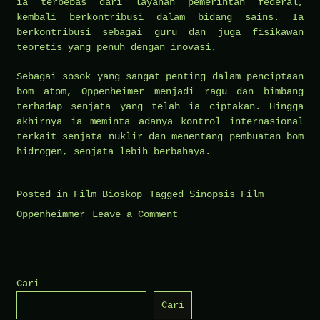
ia terbebas dari layanan pemerintah federal,
kembali berkontribusi dalam bidang sains. Ia
berkontribusi sebagai guru dan juga fisikawan
teoretis yang penuh dengan inovasi.
Sebagai sosok yang sangat penting dalam penciptaan
bom atom, Oppenheimer menjadi ragu dan bimbang
terhadap senjata yang telah ia ciptakan. Hingga
akhirnya ia meminta adanya kontrol internasional
terkait senjata nuklir dan menentang pembuatan bom
hidrogen, senjata lebih berbahaya.
Posted in
Film Bioskop
Tagged
Sinopsis Film
on
Oppenheimmer
Leave a Comment
Sinopsis
Film
Oppenheimmer
Cari
,
Cari
The