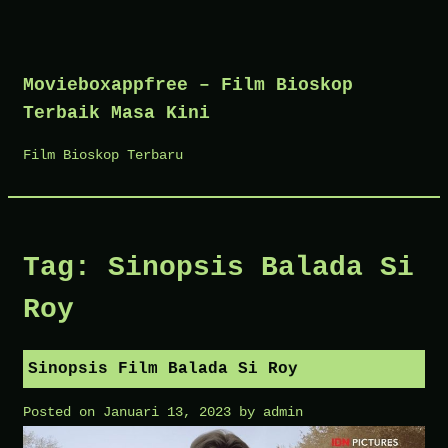
Skip
to
Movieboxappfree – Film Bioskop
content
Terbaik Masa Kini
Film Bioskop Terbaru
Tag:
Sinopsis Balada Si
Roy
Sinopsis Film Balada Si Roy
Posted on
Januari 13, 2023
by
admin