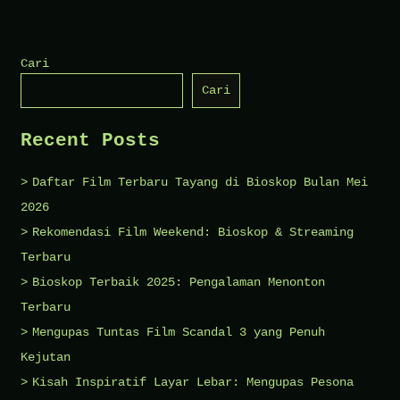
Jadwal
Bioskop
Jogja
Cari
1
Cari
Desember
2024:
Recent Posts
Seru-
seruan
Daftar Film Terbaru Tayang di Bioskop Bulan Mei
Bareng
2026
‘Guna-
Rekomendasi Film Weekend: Bioskop & Streaming
Guna
Terbaru
Istri
Bioskop Terbaik 2025: Pengalaman Menonton
Muda’
Terbaru
dan
Mengupas Tuntas Film Scandal 3 yang Penuh
Film
Kejutan
Lainnya
Kisah Inspiratif Layar Lebar: Mengupas Pesona