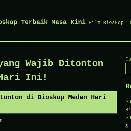
oskop Terbaik Masa Kini
Film Bioskop T
C
yang Wajib Ditonton
Hari Ini!
R
tonton di Bioskop Medan Hari
B
n
&