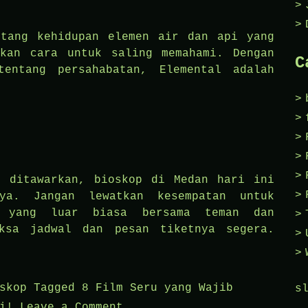
ntang kehidupan elemen air dan api yang
ukan cara untuk saling memahami. Dengan
C
entang persahabatan, Elemental adalah
g ditawarkan, bioskop di Medan hari ini
nya. Jangan lewatkan kesempatan untuk
k yang luar biasa bersama teman dan
iksa jadwal dan pesan tiketnya segera.
skop
Tagged
8 Film Seru yang Wajib
s
on
i!
Leave a Comment