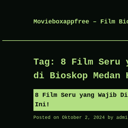
Skip
Movieboxappfree – Film Bi
to
content
Tag:
8 Film Seru 
di Bioskop Medan 
8 Film Seru yang Wajib Di
Ini!
Posted on
Oktober 2, 2024
by
admi