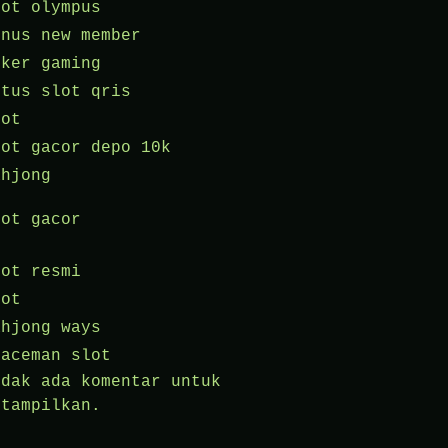
lot olympus
onus new member
oker gaming
itus slot qris
lot
lot gacor depo 10k
ahjong
lot gacor
lot resmi
lot
ahjong ways
paceman slot
idak ada komentar untuk
itampilkan.