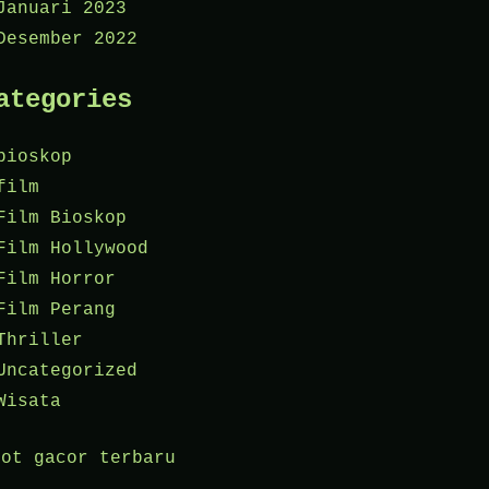
Januari 2023
Desember 2022
ategories
bioskop
film
Film Bioskop
Film Hollywood
Film Horror
Film Perang
Thriller
Uncategorized
Wisata
lot gacor terbaru