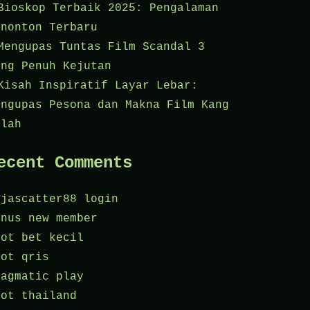
Bioskop Terbaik 2025: Pengalaman
enonton Terbaru
Mengupas Tuntas Film Scandal 3
ang Penuh Kejutan
Kisah Inspiratif Layar Lebar:
engupas Pesona dan Makna Film Kang
olah
ecent Comments
ajascatter88 login
onus new member
lot bet kecil
lot qris
ragmatic play
lot thailand