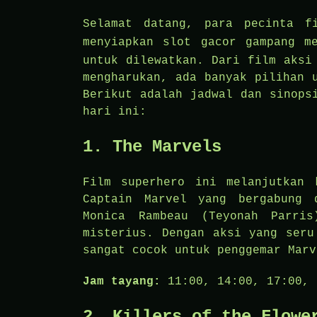
Selamat datang, para pecinta f
menyiapkan
slot gacor gampang m
untuk dilewatkan. Dari film aksi
mengharukan, ada banyak pilihan 
Berikut adalah jadwal dan sinops
hari ini:
1.
The Marvels
Film superhero ini melanjutkan 
Captain Marvel yang bergabung 
Monica Rambeau (Teyonah Parri
misterius. Dengan aksi yang seru
sangat cocok untuk penggemar Marv
Jam tayang:
11:00, 14:00, 17:00, 
2.
Killers of the Flowe