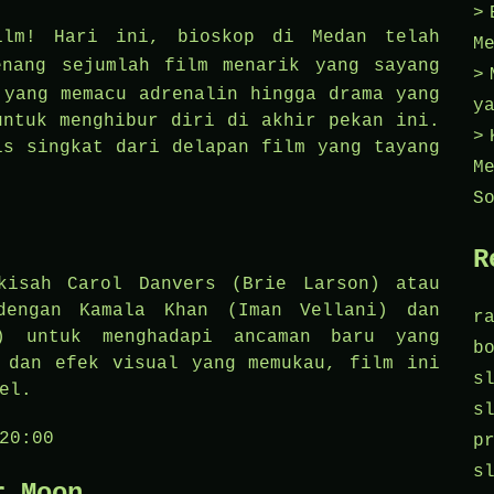
ilm! Hari ini, bioskop di Medan telah
M
enang
sejumlah film menarik yang sayang
 yang memacu adrenalin hingga drama yang
y
untuk menghibur diri di akhir pekan ini.
is singkat dari delapan film yang tayang
M
S
R
kisah Carol Danvers (Brie Larson) atau
dengan Kamala Khan (Iman Vellani) dan
r
s) untuk menghadapi ancaman baru yang
b
 dan efek visual yang memukau, film ini
s
el.
s
20:00
p
s
r Moon