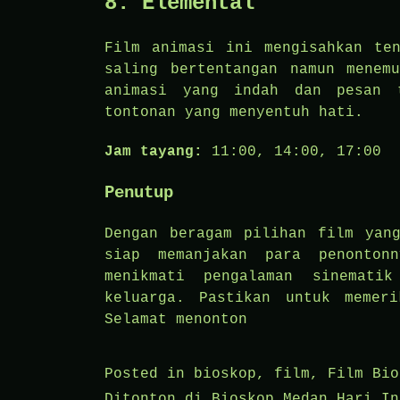
8.
Elemental
Film animasi ini mengisahkan te
saling bertentangan namun menem
animasi yang indah dan pesan t
tontonan yang menyentuh hati.
Jam tayang:
11:00, 14:00, 17:00
Penutup
Dengan beragam pilihan film yan
siap memanjakan para penonton
menikmati pengalaman sinemati
keluarga. Pastikan untuk memer
Selamat menonton
Posted in
bioskop
,
film
,
Film Bio
Ditonton di Bioskop Medan Hari In