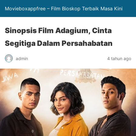
Movieboxappfree – Film Bioskop Terbaik Masa Kini
Sinopsis Film Adagium, Cinta
Segitiga Dalam Persahabatan
admin
4 tahun ago