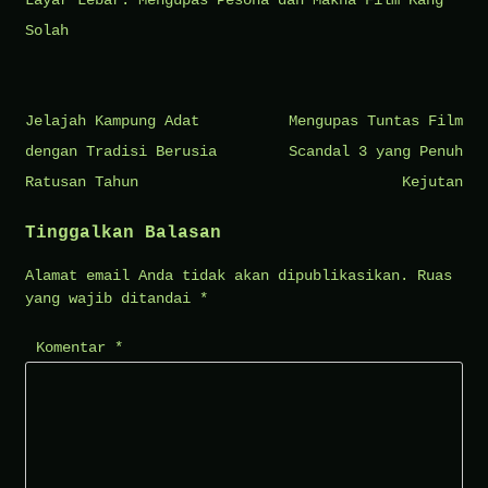
Layar Lebar: Mengupas Pesona dan Makna Film Kang
Solah
Navigasi
Jelajah Kampung Adat
Mengupas Tuntas Film
pos
dengan Tradisi Berusia
Scandal 3 yang Penuh
Ratusan Tahun
Kejutan
Tinggalkan Balasan
Alamat email Anda tidak akan dipublikasikan.
Ruas
yang wajib ditandai
*
Komentar
*