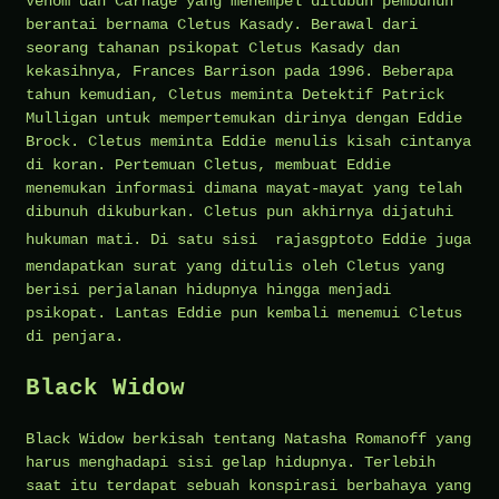
Venom dan Carnage yang menempel ditubuh pembunuh
berantai bernama Cletus Kasady. Berawal dari
seorang tahanan psikopat Cletus Kasady dan
kekasihnya, Frances Barrison pada 1996. Beberapa
tahun kemudian, Cletus meminta Detektif Patrick
Mulligan untuk mempertemukan dirinya dengan Eddie
Brock. Cletus meminta Eddie menulis kisah cintanya
di koran. Pertemuan Cletus, membuat Eddie
menemukan informasi dimana mayat-mayat yang telah
dibunuh dikuburkan. Cletus pun akhirnya dijatuhi
hukuman mati. Di satu sisi
rajasgptoto
Eddie juga
mendapatkan surat yang ditulis oleh Cletus yang
berisi perjalanan hidupnya hingga menjadi
psikopat. Lantas Eddie pun kembali menemui Cletus
di penjara.
Black Widow
Black Widow berkisah tentang Natasha Romanoff yang
harus menghadapi sisi gelap hidupnya. Terlebih
saat itu terdapat sebuah konspirasi berbahaya yang